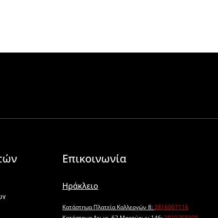
τών
Επικοινωνία
Ηράκλειο
ων
Κατάστημα Πλατεία Καλλεργών 8:
2816007116
Κατάστημα Λεωφ. 62 Μαρτύρων 146:
2810255000