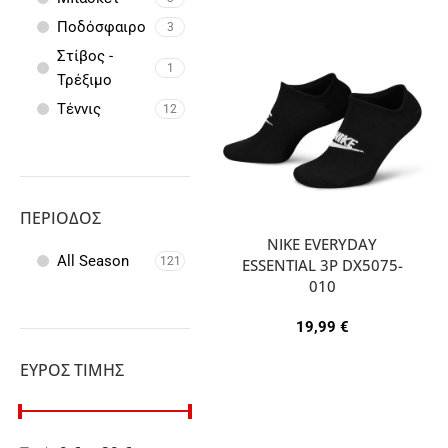
Ποδόσφαιρο
3
Στίβος -
1
Τρέξιμο
Τέννις
12
ΠΕΡΊΟΔΟΣ
NIKE EVERYDAY
All Season
121
ESSENTIAL 3P DX5075-
010
19,99
€
ΕΎΡΟΣ ΤΙΜΉΣ