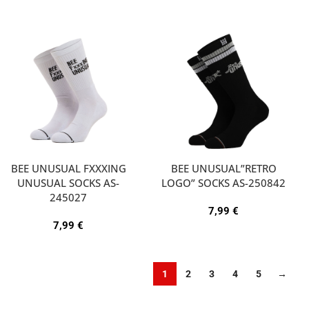
BEE UNUSUAL FXXXING
BEE UNUSUAL”RETRO
UNUSUAL SOCKS AS-
LOGO” SOCKS AS-250842
245027
7,99
€
7,99
€
1
2
3
4
5
→