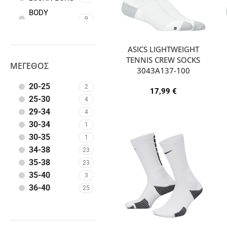
BODY
9
ACTION
ENERGY
5
ASICS LIGHTWEIGHT
FILA
2
TENNIS CREW SOCKS
ΜΈΓΕΘΟΣ
GSA
3043A137-100
17
HUGO BOSS
2
20-25
2
17,99
€
NIKE
25-30
30
4
29-34
REEBOK
4
2
30-34
1
SEGER
2
30-35
1
SPORT
34-38
23
35-38
23
35-40
3
36-40
25
38-42
22
39-41
6
39-42
29