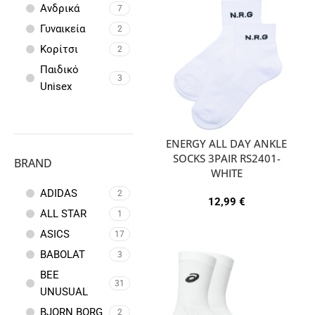
Ανδρικά
7
Γυναικεία
2
Κορίτσι
2
Παιδικό
3
Unisex
ENERGY ALL DAY ANKLE
SOCKS 3PAIR RS2401-
BRAND
WHITE
ADIDAS
2
12,99
€
ALL STAR
1
ASICS
17
BABOLAT
3
BEE
31
UNUSUAL
BJORN BORG
2