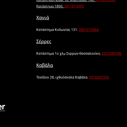
Κατάστημα 1866:
2811814395
Χανιά
Κατάστημα Κυδωνίας 131:
2821075364
Σέρρες
Κατάστημα 1ο χλμ Σερρών-Θεσσαλονίκη:
2321090700
Καβάλα
Τενέδου 28, ιχθυόσκαλα Καβάλα:
2510247353