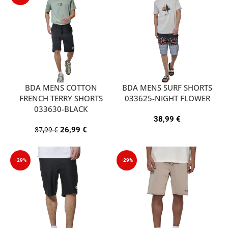
BDA MENS COTTON
BDA MENS SURF SHORTS
FRENCH TERRY SHORTS
033625-NIGHT FLOWER
033630-BLACK
38,99
€
26,99
€
37,99
€
-29%
-29%