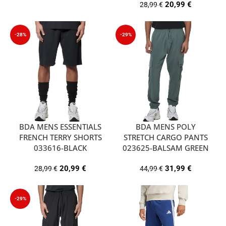
20,99
€
28,99
€
-28%
-29%
BDA MENS ESSENTIALS
BDA MENS POLY
FRENCH TERRY SHORTS
STRETCH CARGO PANTS
033616-BLACK
023625-BALSAM GREEN
20,99
€
31,99
€
28,99
€
44,99
€
-29%