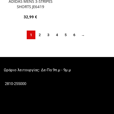
ADIDAS MENS 3-STRIPES
SHORTS JE6419
32,99
€
1
2
3
4
5
6
→
Ωράριο λειτουργίας: Δε-Πα 9π.μ - 9μ.μ
2810-255000