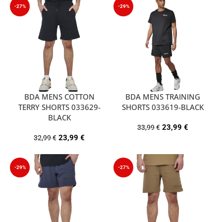
-27%
-29%
BDA MENS COTTON
BDA MENS TRAINING
TERRY SHORTS 033629-
SHORTS 033619-BLACK
BLACK
23,99
€
33,99
€
23,99
€
32,99
€
-29%
-27%