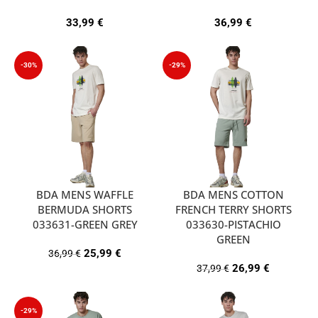
33,99
€
36,99
€
-30%
-29%
BDA MENS WAFFLE
BDA MENS COTTON
BERMUDA SHORTS
FRENCH TERRY SHORTS
033631-GREEN GREY
033630-PISTACHIO
GREEN
25,99
€
36,99
€
26,99
€
37,99
€
-29%