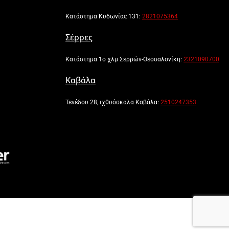
Κατάστημα Κυδωνίας 131:
2821075364
Σέρρες
Κατάστημα 1ο χλμ Σερρών-Θεσσαλονίκη:
2321090700
Καβάλα
Τενέδου 28, ιχθυόσκαλα Καβάλα:
2510247353