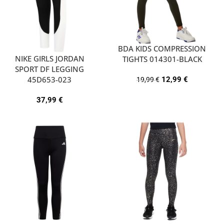
BDA KIDS COMPRESSION
NIKE GIRLS JORDAN
TIGHTS 014301-BLACK
SPORT DF LEGGING
45D653-023
12,99
€
19,99
€
37,99
€