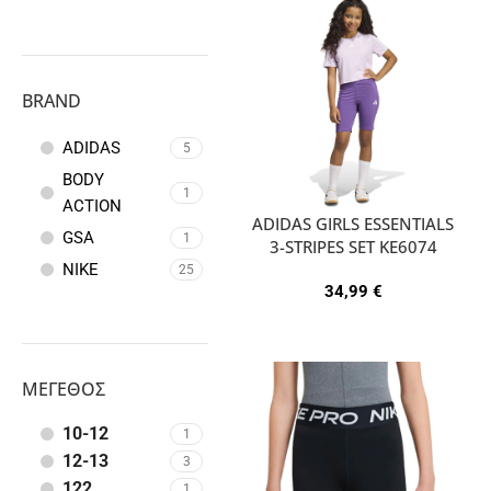
BRAND
ADIDAS
5
BODY
1
ACTION
ADIDAS GIRLS ESSENTIALS
GSA
1
3-STRIPES SET KE6074
NIKE
25
34,99
€
ΜΈΓΕΘΟΣ
10-12
1
12-13
3
122
1