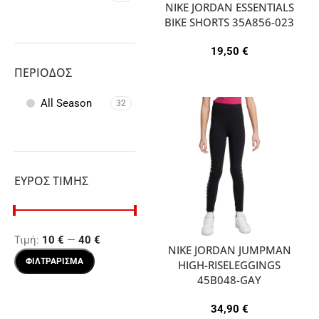
2
NIKE JORDAN ESSENTIALS
S
3
BIKE SHORTS 35A856-023
M
4
19,50
€
L
6
XL
ΠΕΡΊΟΔΟΣ
14
All Season
32
ΕΎΡΟΣ ΤΙΜΉΣ
Τιμή:
10 €
—
40 €
NIKE JORDAN JUMPMAN
ΦΙΛΤΡΆΡΙΣΜΑ
HIGH-RISELEGGINGS
45B048-GAY
34,90
€