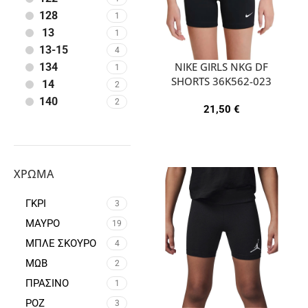
128
1
13
1
13-15
4
NIKE GIRLS NKG DF
134
1
SHORTS 36K562-023
14
2
140
2
21,50
€
152
3
158
1
164
3
170
3
ΧΡΏΜΑ
2-3
4
ΓΚΡΙ
3-4
3
4
4-5
ΜΑΥΡΟ
5
19
5-6
5
ΜΠΛΕ ΣΚΟΥΡΟ
4
6-7
5
ΜΩΒ
2
7-8
1
ΠΡΑΣΙΝΟ
1
8-10
2
ΡΟΖ
3
XS