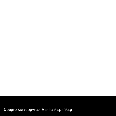
Ωράριο λειτουργίας: Δε-Πα 9π.μ - 9μ.μ