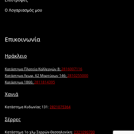
Ο Λογαριασμός μου
Επικοινωνία
Ηράκλειο
Κατάστημα Πλατεία Καλλεργών 8:
2816007116
Κατάστημα Λεωφ. 62 Μαρτύρων 146:
2810255000
Κατάστημα 1866:
2811814395
Χανιά
Κατάστημα Κυδωνίας 131:
2821075364
Σέρρες
Κατάστημα 1ο χλμ Σερρών-Θεσσαλονίκη:
2321090700