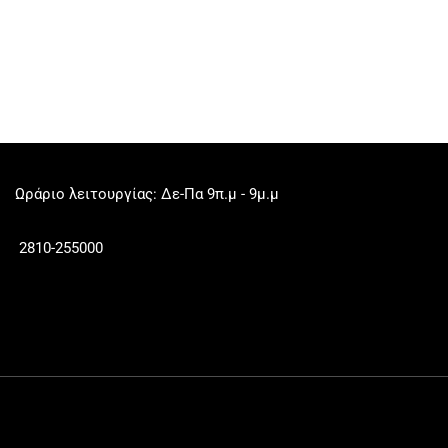
Ωράριο λειτουργίας: Δε-Πα 9π.μ - 9μ.μ
2810-255000