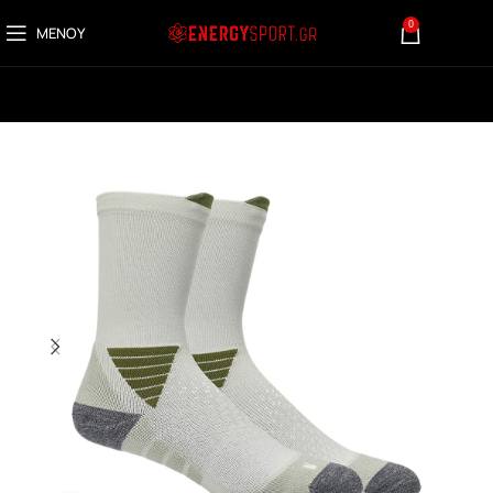
0
ΜΕΝΟΎ
0,00
€