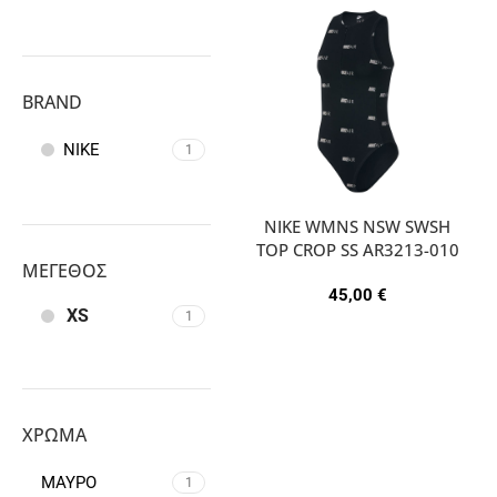
BRAND
NIKE
1
NIKE WMNS NSW SWSH
TOP CROP SS AR3213-010
ΜΈΓΕΘΟΣ
45,00
€
XS
1
ΧΡΏΜΑ
ΜΑΥΡΟ
1