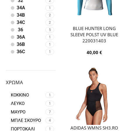
32
2
34A
1
34B
2
34C
2
BLUE HUNTER LONG
36
5
SLEEVE POLST UV BLUE
36A
1
220031403
36B
1
36C
1
40,00
€
38
6
38B
1
40
3
44
1
ΧΡΏΜΑ
XS
1
ΚΟΚΚΙΝΟ
S
1
1
M
ΛΕΥΚΟ
2
1
L
4
ΜΑΥΡΟ
7
ΜΠΛΕ ΣΚΟΥΡΟ
4
ADIDAS WMNS SH3.RO
ΠΟΡΤΟΚΑΛΙ
1