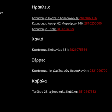
Ηράκλειο
ων
Κατάστημα Πλατεία Καλλεργών 8:
2816007116
Κατάστημα Λεωφ. 62 Μαρτύρων 146:
2810255000
Κατάστημα 1866:
2811814395
Χανιά
Κατάστημα Κυδωνίας 131:
2821075364
Σέρρες
Κατάστημα 1ο χλμ Σερρών-Θεσσαλονίκη:
2321090700
Καβάλα
Τενέδου 28, ιχθυόσκαλα Καβάλα:
2510247353