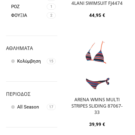
4LANI SWIMSUIT FJ4474
ΡΟΖ
1
ΦΟΥΞΙΑ
44,95
€
2
ΑΘΛΉΜΑΤΑ
Κολύμβηση
15
ΠΕΡΊΟΔΟΣ
ARENA WMNS MULTI
STRIPES SLIDING 87067-
All Season
17
33
39,99
€