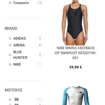
Γυναικεία
14
BRAND
ADIDAS
5
ARENA
8
NIKE WMNS FASTBACK
BLUE
OP SWIMSUIT NESSD190-
3
001
HUNTER
NIKE
1
59,90
€
ΜΈΓΕΘΟΣ
30
1