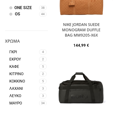
ONE SIZE
38
OS
44
NIKE JORDAN SUEDE
MONOGRAM DUFFLE
BAG MM9205-X6X
ΧΡΏΜΑ
144,99
€
ΓΚΡΙ
4
ΕΚΡΟΥ
2
ΚΑΦΕ
5
ΚΙΤΡΙΝΟ
2
ΚΟΚΚΙΝΟ
5
ΛΑΧΑΝΙ
3
ΛΕΥΚΟ
3
ΜΑΥΡΟ
34
ΜΠΕΖ
4