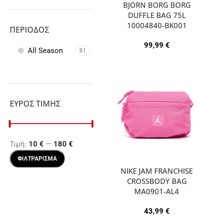
BJORN BORG BORG
ΜΠΛΕ ΡΟΥΑ
1
DUFFLE BAG 75L
ΜΠΛΕ ΣΚΟΥΡΟ
9
10004840-BK001
ΠΕΡΊΟΔΟΣ
ΜΠΟΡΝΤΩ
1
99,99
€
All Season
ΜΩΒ
81
1
ΠΟΡΤΟΚΑΛΙ
1
ΠΡΑΣΙΝΟ
4
ΡΟΖ
1
ΕΎΡΟΣ ΤΙΜΉΣ
ΧΑΚΙ
2
Τιμή:
10 €
—
180 €
ΦΙΛΤΡΆΡΙΣΜΑ
NIKE JAM FRANCHISE
CROSSBODY BAG
MA0901-AL4
43,99
€