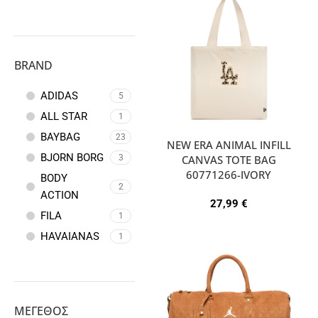
BRAND
ADIDAS
5
ALL STAR
1
BAYBAG
23
NEW ERA ANIMAL INFILL
BJORN BORG
CANVAS TOTE BAG
3
60771266-IVORY
BODY
2
ACTION
27,99
€
FILA
1
HAVAIANAS
1
NIKE
44
VORGEE
2
ΜΈΓΕΘΟΣ