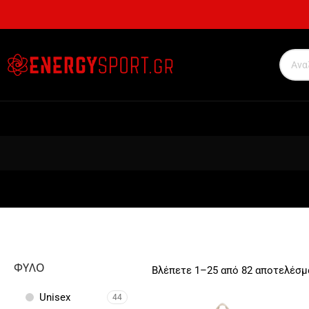
ΦΎΛΟ
Βλέπετε 1–25 από 82 αποτελέσμ
Unisex
44