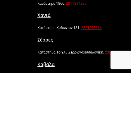
Κατάστημα 1866:
2811814395
Χανιά
Κατάστημα Κυδωνίας 131:
2821075364
Σέρρες
Κατάστημα 1ο χλμ Σερρών-Θεσσαλονίκη:
2321090700
Καβάλα
Τενέδου 28, ιχθυόσκαλα Καβάλα:
2510247353