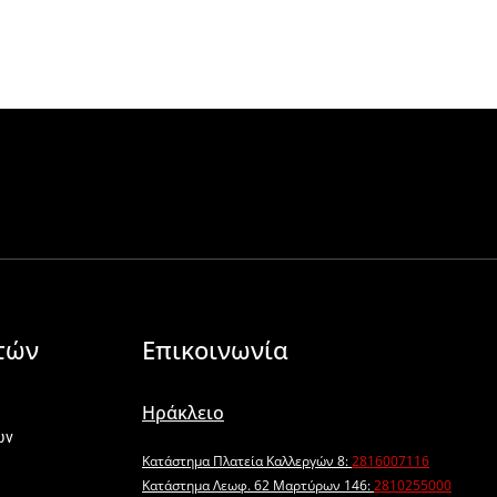
τών
Επικοινωνία
Ηράκλειο
ων
Κατάστημα Πλατεία Καλλεργών 8:
2816007116
Κατάστημα Λεωφ. 62 Μαρτύρων 146:
2810255000