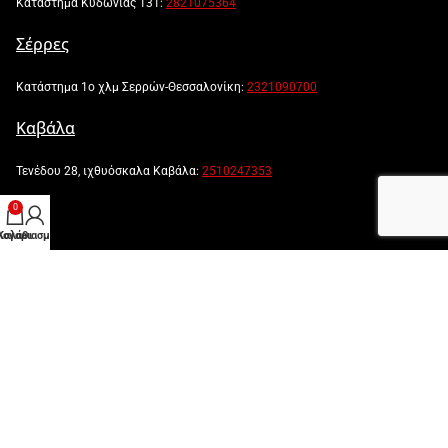
Κατάστημα Κυδωνίας 131:
2821075364
Σέρρες
Κατάστημα 1ο χλμ Σερρών-Θεσσαλονίκη:
2321090700
Καβάλα
Τενέδου 28, ιχθυόσκαλα Καβάλα:
2510247353
0
λογαριασμός μου
Καλάθι
Powered by:
Created by: