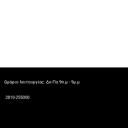
Ωράριο λειτουργίας: Δε-Πα 9π.μ - 9μ.μ
2810-255000