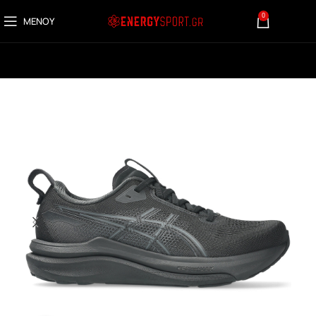
0
ΜΕΝΟΎ
0,00
€