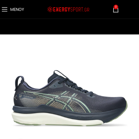
0
ΜΕΝΟΎ
0,00
€