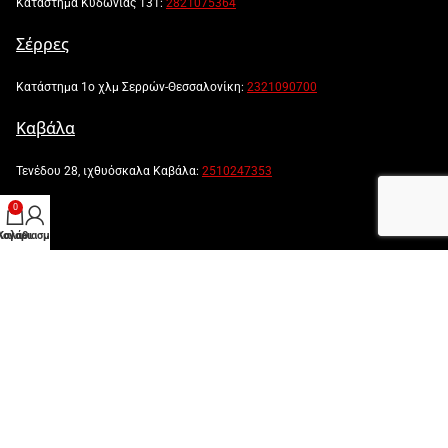
Κατάστημα Κυδωνίας 131:
2821075364
Σέρρες
Κατάστημα 1ο χλμ Σερρών-Θεσσαλονίκη:
2321090700
Καβάλα
Τενέδου 28, ιχθυόσκαλα Καβάλα:
2510247353
0
λογαριασμός μου
Καλάθι
Powered by:
Created by: