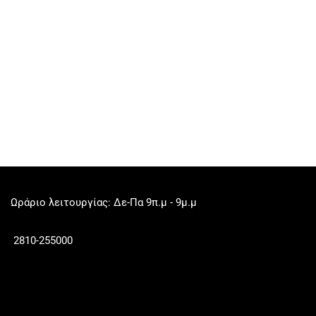
Ωράριο λειτουργίας: Δε-Πα 9π.μ - 9μ.μ
2810-255000