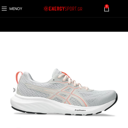
0
ΜΕΝΟΎ
0,00
€