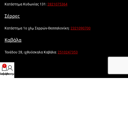
Κατάστημα Κυδωνίας 131:
2821075364
Σέρρες
Κατάστημα 1ο χλμ Σερρών-Θεσσαλονίκη:
2321090700
Καβάλα
Τενέδου 28, ιχθυόσκαλα Καβάλα:
2510247353
0
λογαριασμός μου
Καλάθι
Powered by:
Created by: