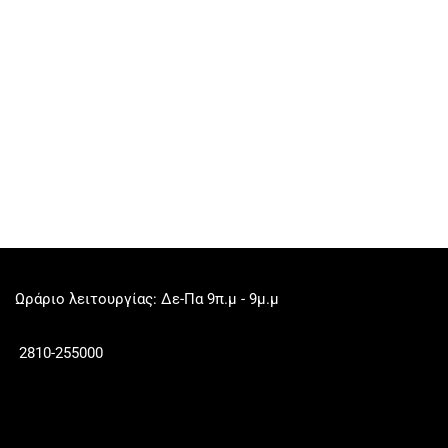
Ωράριο λειτουργίας: Δε-Πα 9π.μ - 9μ.μ
2810-255000