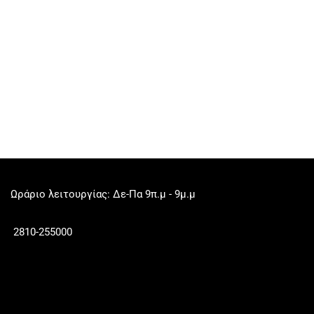
Ωράριο λειτουργίας: Δε-Πα 9π.μ - 9μ.μ
2810-255000