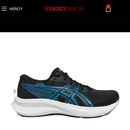
0
ΜΕΝΟΎ
0,00
€