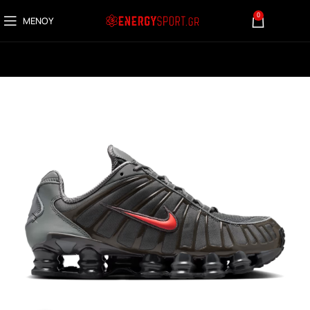
0
ΜΕΝΟΎ
0,00
€