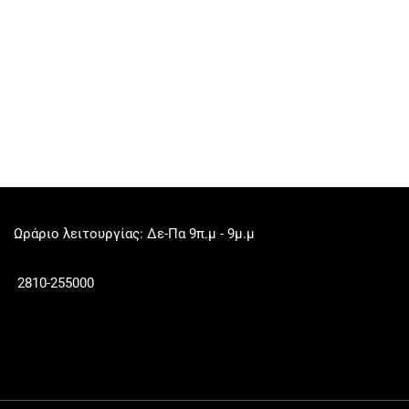
Ωράριο λειτουργίας: Δε-Πα 9π.μ - 9μ.μ
2810-255000