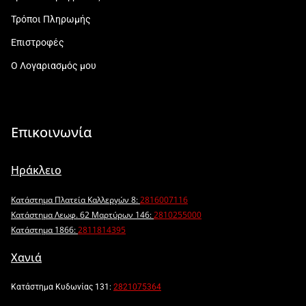
Τρόποι Πληρωμής
Επιστροφές
Ο Λογαριασμός μου
Επικοινωνία
Ηράκλειο
Κατάστημα Πλατεία Καλλεργών 8:
2816007116
Κατάστημα Λεωφ. 62 Μαρτύρων 146:
2810255000
Κατάστημα 1866:
2811814395
Χανιά
Κατάστημα Κυδωνίας 131:
2821075364