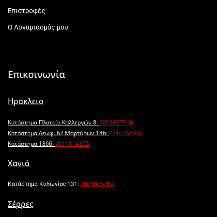
Επιστροφές
Ο Λογαριασμός μου
Επικοινωνία
Ηράκλειο
Κατάστημα Πλατεία Καλλεργών 8:
2816007116
Κατάστημα Λεωφ. 62 Μαρτύρων 146:
2810255000
Κατάστημα 1866:
2811814395
Χανιά
Κατάστημα Κυδωνίας 131:
2821075364
Σέρρες