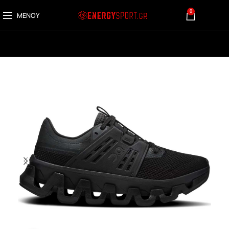
0
ΜΕΝΟΎ
0,00
€