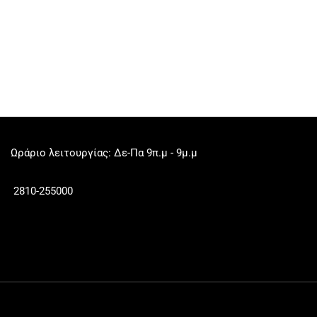
Ωράριο λειτουργίας: Δε-Πα 9π.μ - 9μ.μ
2810-255000