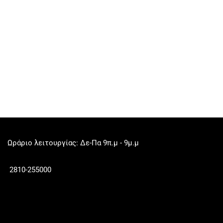
Ωράριο λειτουργίας: Δε-Πα 9π.μ - 9μ.μ
2810-255000