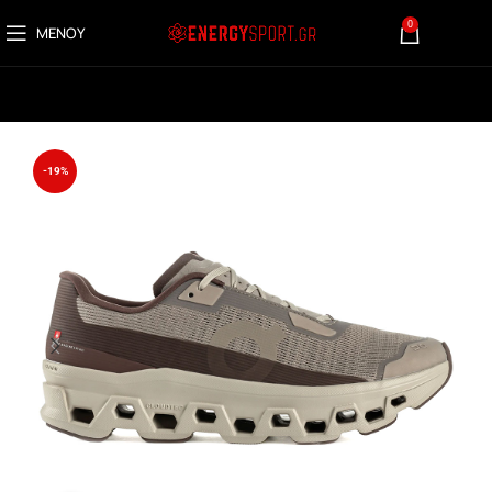
0
ΜΕΝΟΎ
0,00
€
-19%