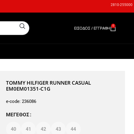
2810-255000
0
ΕΊΣΟΔΟΣ / ΕΓΓΡΑΦΉ
0,00
€
TOMMY HILFIGER RUNNER CASUAL
EM0EM01351-C1G
e-code:
236086
ΜΈΓΕΘΟΣ
40
41
42
43
44