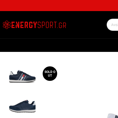
SOLD O
UT