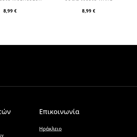
8,99
€
8,99
€
τών
Επικοινωνία
Ηράκλειο
ων