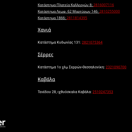
Κατάστημα Πλατεία Καλλεργών 8:
2816007116
Κατάστημα Λεωφ. 62 Μαρτύρων 146:
2810255000
Κατάστημα 1866:
2811814395
Χανιά
Κατάστημα Κυδωνίας 131:
2821075364
Σέρρες
Κατάστημα 1ο χλμ Σερρών-Θεσσαλονίκη:
2321090700
Καβάλα
Τενέδου 28, ιχθυόσκαλα Καβάλα:
2510247353