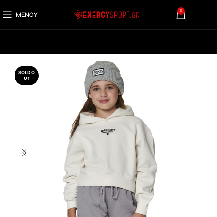
0
ΜΕΝΟΎ
0,00
€
SOLD O
UT