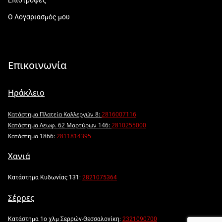
Επιστροφές
Ο Λογαριασμός μου
Επικοινωνία
Ηράκλειο
Κατάστημα Πλατεία Καλλεργών 8:
2816007116
Κατάστημα Λεωφ. 62 Μαρτύρων 146:
2810255000
Κατάστημα 1866:
2811814395
Χανιά
Κατάστημα Κυδωνίας 131:
2821075364
Σέρρες
Κατάστημα 1ο χλμ Σερρών-Θεσσαλονίκη:
2321090700