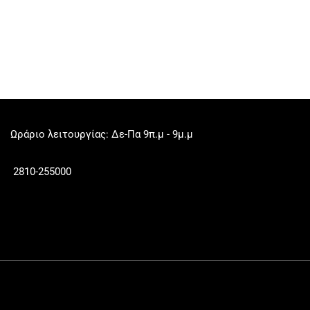
Ωράριο λειτουργίας: Δε-Πα 9π.μ - 9μ.μ
2810-255000