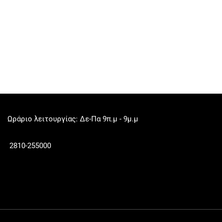
Ωράριο λειτουργίας: Δε-Πα 9π.μ - 9μ.μ
2810-255000