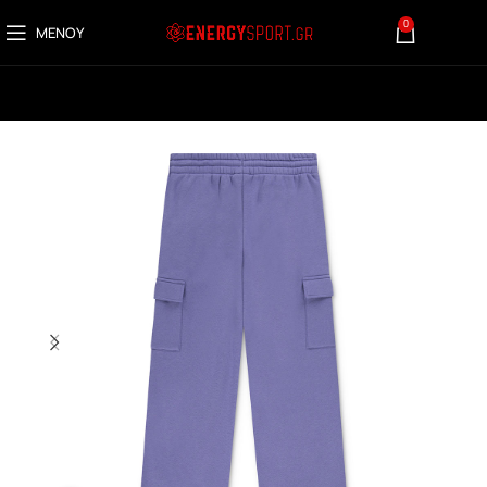
0
ΜΕΝΟΎ
0,00
€