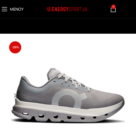
0
ΜΕΝΟΎ
0,00
€
-20%