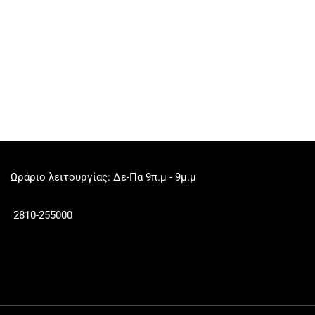
Ωράριο λειτουργίας: Δε-Πα 9π.μ - 9μ.μ
2810-255000