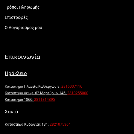
Τρόποι Πληρωμής
Επιστροφές
Ο Λογαριασμός μου
Επικοινωνία
Ηράκλειο
Κατάστημα Πλατεία Καλλεργών 8:
2816007116
Κατάστημα Λεωφ. 62 Μαρτύρων 146:
2810255000
Κατάστημα 1866:
2811814395
Χανιά
Κατάστημα Κυδωνίας 131:
2821075364