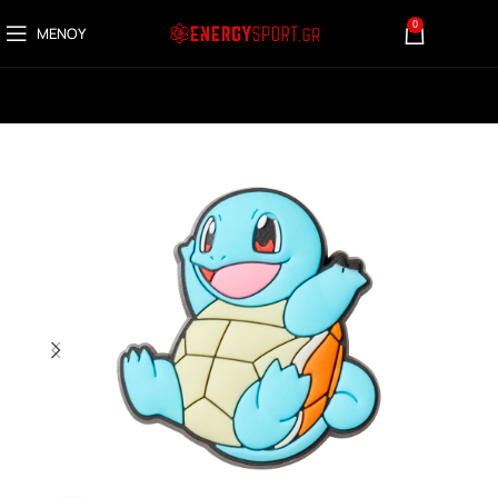
0
ΜΕΝΟΎ
0,00
€