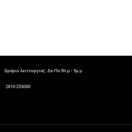
Ωράριο λειτουργίας: Δε-Πα 9π.μ - 9μ.μ
2810-255000