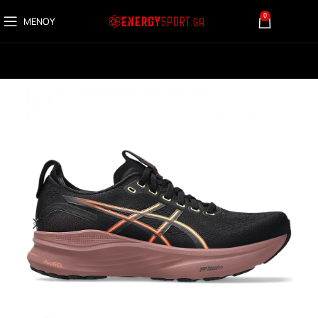
0
ΜΕΝΟΎ
0,00
€