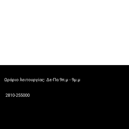
Ωράριο λειτουργίας: Δε-Πα 9π.μ - 9μ.μ
2810-255000