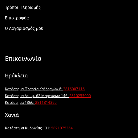
Τρόποι Πληρωμής
Επιστροφές
Ο Λογαριασμός μου
Επικοινωνία
Ηράκλειο
Κατάστημα Πλατεία Καλλεργών 8:
2816007116
Κατάστημα Λεωφ. 62 Μαρτύρων 146:
2810255000
Κατάστημα 1866:
2811814395
Χανιά
Κατάστημα Κυδωνίας 131:
2821075364