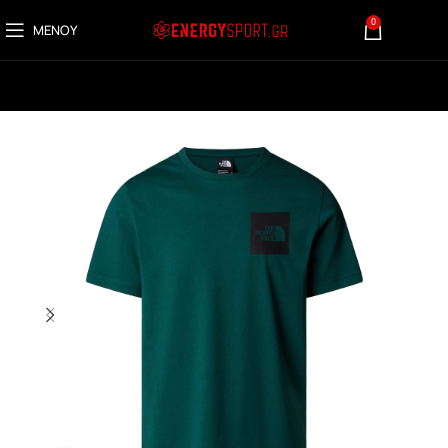
0
ΜΕΝΟΎ
0,00
€