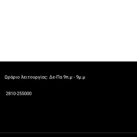
Ωράριο λειτουργίας: Δε-Πα 9π.μ - 9μ.μ
2810-255000