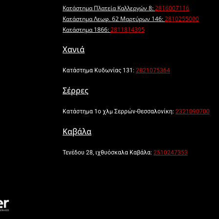
Κατάστημα Πλατεία Καλλεργών 8:
2816007116
Κατάστημα Λεωφ. 62 Μαρτύρων 146:
2810255000
Κατάστημα 1866:
2811814395
Χανιά
Κατάστημα Κυδωνίας 131:
2821075364
Σέρρες
Κατάστημα 1ο χλμ Σερρών-Θεσσαλονίκη:
2321090700
Καβάλα
Τενέδου 28, ιχθυόσκαλα Καβάλα:
2510247353