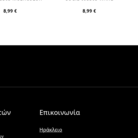
8,99
€
8,99
€
τών
Επικοινωνία
Ηράκλειο
ων