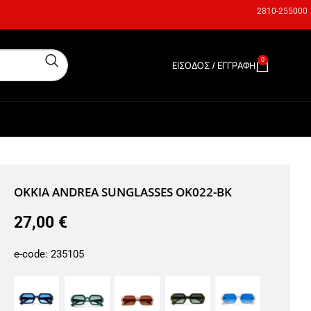
2810-255000
0
ΕΊΣΟΔΟΣ / ΕΓΓΡΑΦΉ
0,00
€
OKKIA ANDREA SUNGLASSES OK022-BK
27,00
€
e-code:
235105