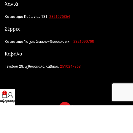
Χανιά
Κατάστημα Κυδωνίας 131:
2821075364
Σέρρες
Κατάστημα 1ο χλμ Σερρών-Θεσσαλονίκη:
2321090700
Καβάλα
Τενέδου 28, ιχθυόσκαλα Καβάλα:
2510247353
0
λογαριασμός μου
Καλάθι
Powered by:
Created by: