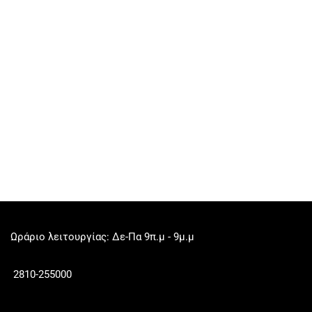
Ωράριο λειτουργίας: Δε-Πα 9π.μ - 9μ.μ
2810-255000