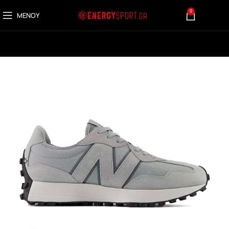
0
ΜΕΝΟΎ
0,00
€