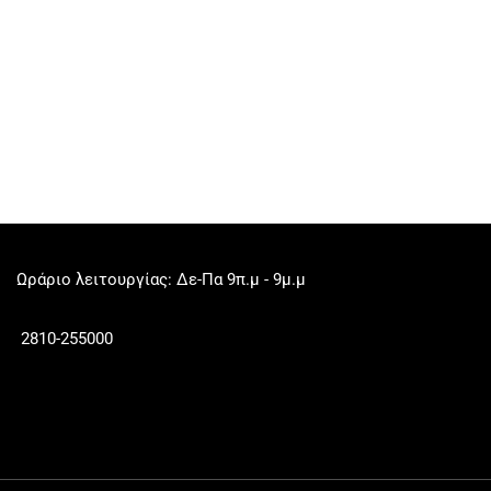
Ωράριο λειτουργίας: Δε-Πα 9π.μ - 9μ.μ
2810-255000