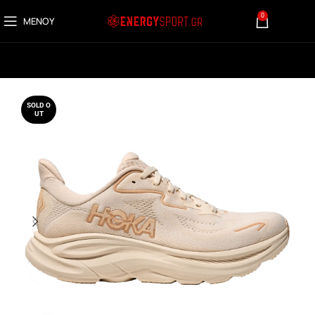
0
ΜΕΝΟΎ
0,00
€
SOLD O
UT