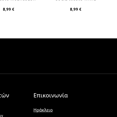
8,99
€
8,99
€
τών
Επικοινωνία
Ηράκλειο
ων