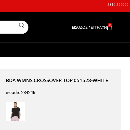
2810-255000
0
ΕΊΣΟΔΟΣ / ΕΓΓΡΑΦΉ
0,00
€
BDA WMNS CROSSOVER TOP 051528-WHITE
e-code:
234246