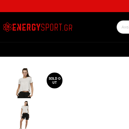
SOLD O
UT