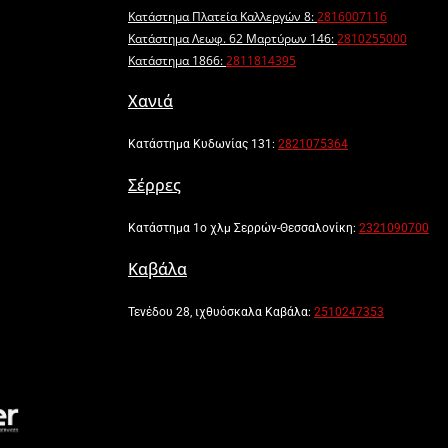
Κατάστημα Πλατεία Καλλεργών 8:
2816007116
Κατάστημα Λεωφ. 62 Μαρτύρων 146:
2810255000
Κατάστημα 1866:
2811814395
Χανιά
Κατάστημα Κυδωνίας 131:
2821075364
Σέρρες
Κατάστημα 1ο χλμ Σερρών-Θεσσαλονίκη:
2321090700
Καβάλα
Τενέδου 28, ιχθυόσκαλα Καβάλα:
2510247353