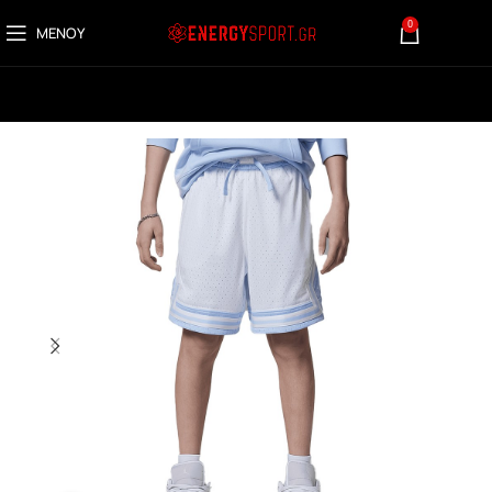
0
ΜΕΝΟΎ
0,00
€