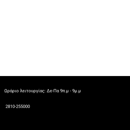
Ωράριο λειτουργίας: Δε-Πα 9π.μ - 9μ.μ
2810-255000