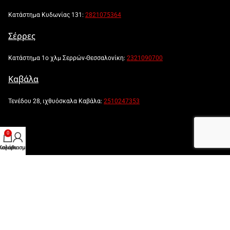
Κατάστημα Κυδωνίας 131:
2821075364
Σέρρες
Κατάστημα 1ο χλμ Σερρών-Θεσσαλονίκη:
2321090700
Καβάλα
Τενέδου 28, ιχθυόσκαλα Καβάλα:
2510247353
0
λογαριασμός μου
Καλάθι
Powered by:
Created by: