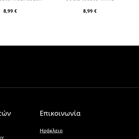
8,99
€
8,99
€
τών
Επικοινωνία
Ηράκλειο
ων