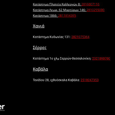
Κατάστημα Πλατεία Καλλεργών 8:
2816007116
Κατάστημα Λεωφ. 62 Μαρτύρων 146:
2810255000
Κατάστημα 1866:
2811814395
Χανιά
Κατάστημα Κυδωνίας 131:
2821075364
Σέρρες
Κατάστημα 1ο χλμ Σερρών-Θεσσαλονίκη:
2321090700
Καβάλα
Τενέδου 28, ιχθυόσκαλα Καβάλα:
2510247353