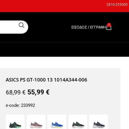
2810-255000
0
ΕΊΣΟΔΟΣ / ΕΓΓΡΑΦΉ
0,00
€
ASICS PS GT-1000 13 1014A344-006
55,99
€
68,99
€
e-code:
233992