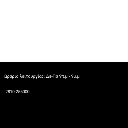
Ωράριο λειτουργίας: Δε-Πα 9π.μ - 9μ.μ
2810-255000