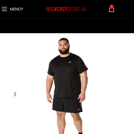
0
ΜΕΝΟΎ
0,00
€