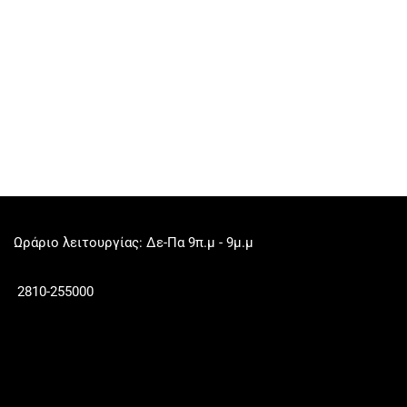
Ωράριο λειτουργίας: Δε-Πα 9π.μ - 9μ.μ
2810-255000