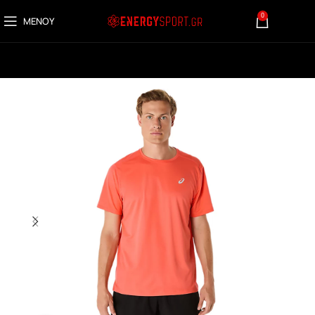
0
ΜΕΝΟΎ
0,00
€