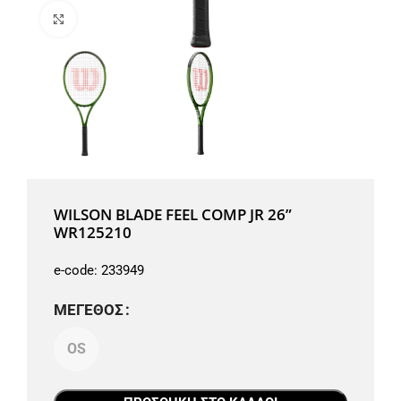
Μεγέθυνση
WILSON BLADE FEEL COMP JR 26”
WR125210
e-code:
233949
ΜΈΓΕΘΟΣ
OS