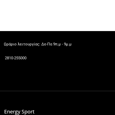
Ωράριο λειτουργίας: Δε-Πα 9π.μ - 9μ.μ
2810-255000
Energy Sport