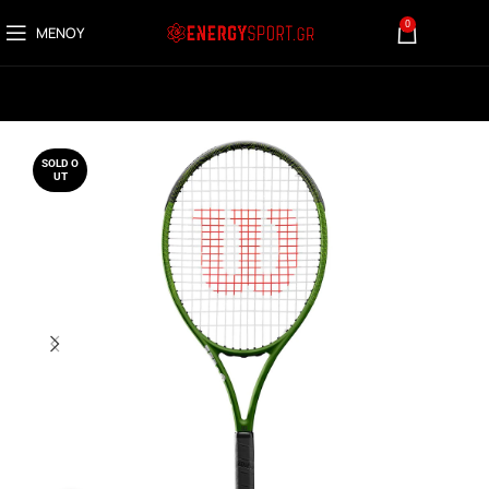
0
ΜΕΝΟΎ
0,00
€
SOLD O
UT