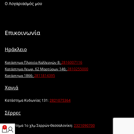
Ο Λογαριασμός μου
Επικοινωνία
Ηράκλειο
Κατάστημα Πλατεία Καλλεργών 8:
2816007116
Κατάστημα Λεωφ. 62 Μαρτύρων 146:
2810255000
Κατάστημα 1866:
2811814395
Χανιά
Κατάστημα Κυδωνίας 131:
2821075364
Σέρρες
Κατάστημα 1ο χλμ Σερρών-Θεσσαλονίκη:
2321090700
0