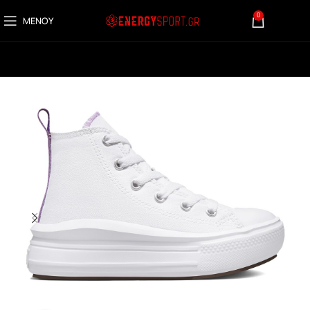
0
ΜΕΝΟΎ
0,00
€