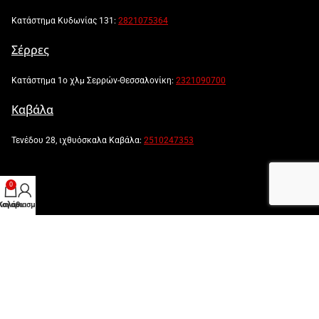
Κατάστημα Κυδωνίας 131:
2821075364
Σέρρες
Κατάστημα 1ο χλμ Σερρών-Θεσσαλονίκη:
2321090700
Καβάλα
Τενέδου 28, ιχθυόσκαλα Καβάλα:
2510247353
0
λογαριασμός μου
Καλάθι
Powered by:
Created by: