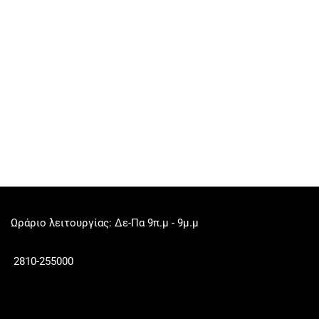
Ωράριο λειτουργίας: Δε-Πα 9π.μ - 9μ.μ
2810-255000