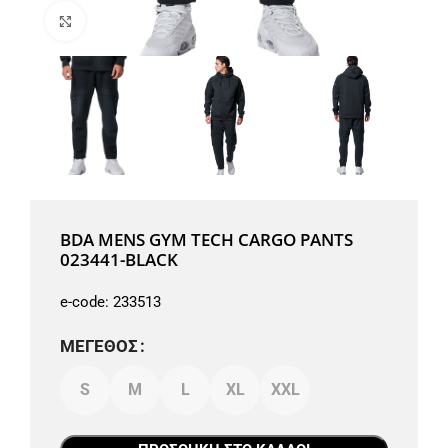
Μεγέθυνση
BDA MENS GYM TECH CARGO PANTS
023441-BLACK
e-code:
233513
ΜΈΓΕΘΟΣ
S
M
L
XL
XXL