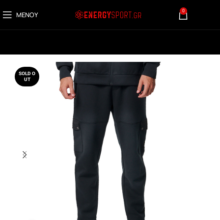
0
ΜΕΝΟΎ
0,00
€
SOLD O
UT