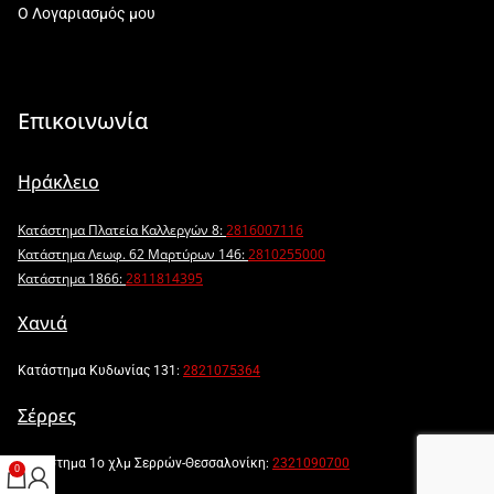
Ο Λογαριασμός μου
Επικοινωνία
Ηράκλειο
Κατάστημα Πλατεία Καλλεργών 8:
2816007116
Κατάστημα Λεωφ. 62 Μαρτύρων 146:
2810255000
Κατάστημα 1866:
2811814395
Χανιά
Κατάστημα Κυδωνίας 131:
2821075364
Σέρρες
Κατάστημα 1ο χλμ Σερρών-Θεσσαλονίκη:
2321090700
0