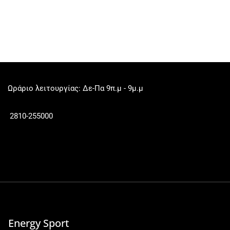
Ωράριο λειτουργίας: Δε-Πα 9π.μ - 9μ.μ
2810-255000
Energy Sport