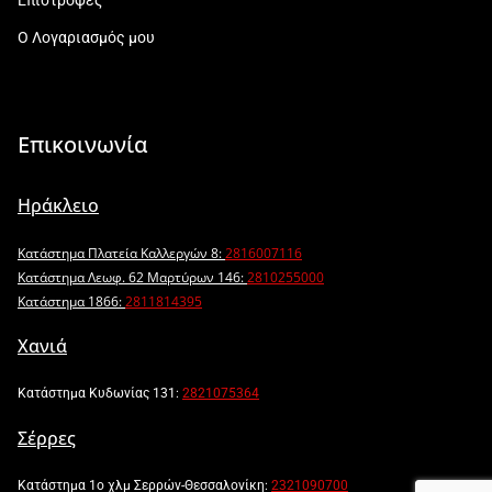
Ο Λογαριασμός μου
Επικοινωνία
Ηράκλειο
Κατάστημα Πλατεία Καλλεργών 8:
2816007116
Κατάστημα Λεωφ. 62 Μαρτύρων 146:
2810255000
Κατάστημα 1866:
2811814395
Χανιά
Κατάστημα Κυδωνίας 131:
2821075364
Σέρρες
Κατάστημα 1ο χλμ Σερρών-Θεσσαλονίκη:
2321090700