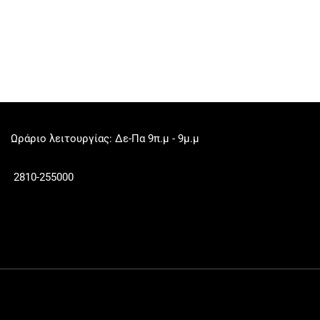
Ωράριο λειτουργίας: Δε-Πα 9π.μ - 9μ.μ
2810-255000