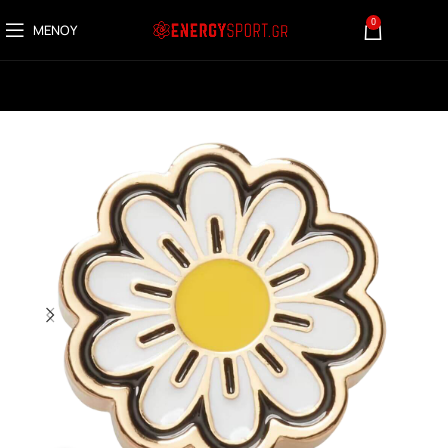
0
ΜΕΝΟΎ
0,00
€