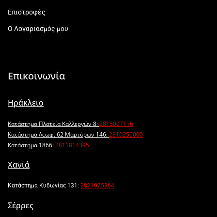
Επιστροφές
Ο Λογαριασμός μου
Επικοινωνία
Ηράκλειο
Κατάστημα Πλατεία Καλλεργών 8:
2816007116
Κατάστημα Λεωφ. 62 Μαρτύρων 146:
2810255000
Κατάστημα 1866:
2811814395
Χανιά
Κατάστημα Κυδωνίας 131:
2821075364
Σέρρες