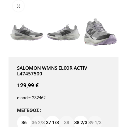
Μεγέθυνση
SALOMON WMNS ELIXIR ACTIV
L47457500
129,99
€
e-code:
232462
ΜΈΓΕΘΟΣ
36
36 2/3
37 1/3
38
38 2/3
39 1/3