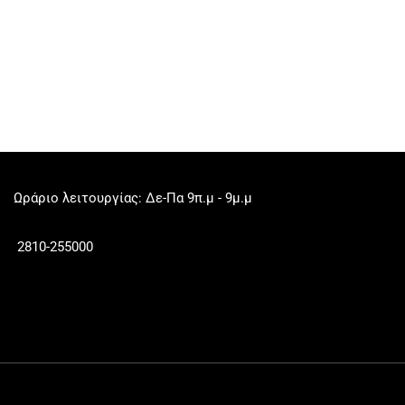
Ωράριο λειτουργίας: Δε-Πα 9π.μ - 9μ.μ
2810-255000