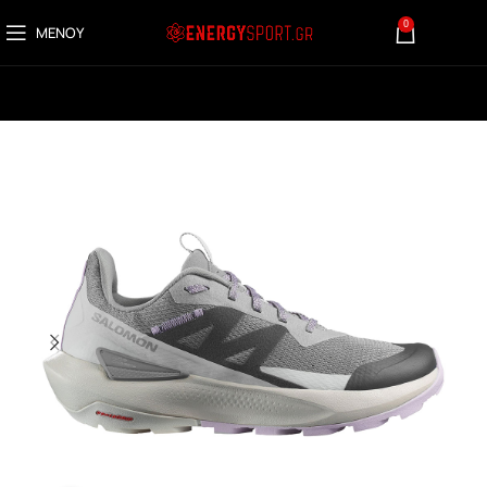
0
ΜΕΝΟΎ
0,00
€