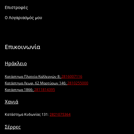
Επιστροφές
Ο Λογαριασμός μου
Επικοινωνία
Ηράκλειο
Κατάστημα Πλατεία Καλλεργών 8:
2816007116
Κατάστημα Λεωφ. 62 Μαρτύρων 146:
2810255000
Κατάστημα 1866:
2811814395
Χανιά
Κατάστημα Κυδωνίας 131:
2821075364
Σέρρες