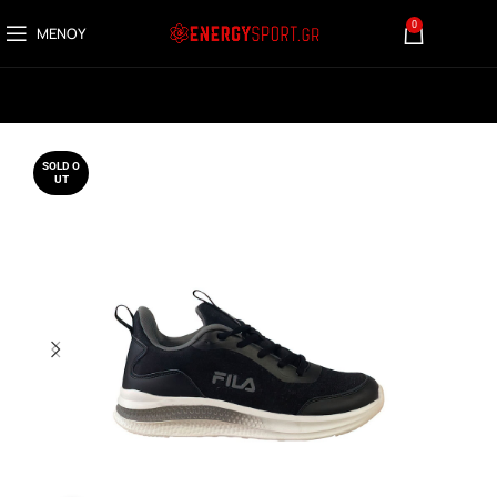
0
ΜΕΝΟΎ
0,00
€
SOLD O
UT