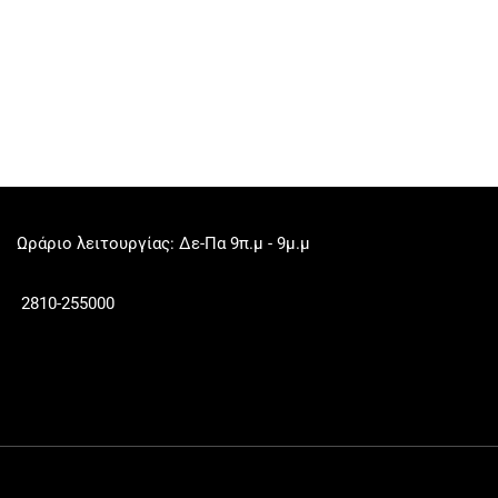
Ωράριο λειτουργίας: Δε-Πα 9π.μ - 9μ.μ
2810-255000