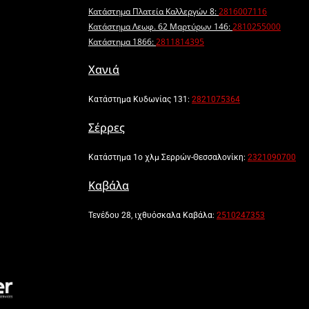
Κατάστημα Πλατεία Καλλεργών 8:
2816007116
Κατάστημα Λεωφ. 62 Μαρτύρων 146:
2810255000
Κατάστημα 1866:
2811814395
Χανιά
Κατάστημα Κυδωνίας 131:
2821075364
Σέρρες
Κατάστημα 1ο χλμ Σερρών-Θεσσαλονίκη:
2321090700
Καβάλα
Τενέδου 28, ιχθυόσκαλα Καβάλα:
2510247353