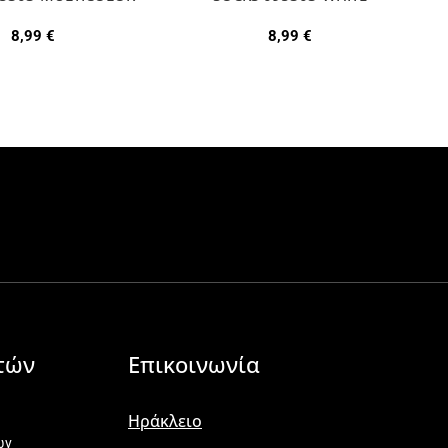
8,99
€
8,99
€
τών
Επικοινωνία
Ηράκλειο
ων