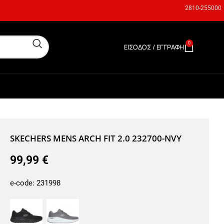
2810-255000
0
ΕΊΣΟΔΟΣ / ΕΓΓΡΑΦΉ
0,00
€
SKECHERS MENS ARCH FIT 2.0 232700-NVY
99,99
€
e-code:
231998