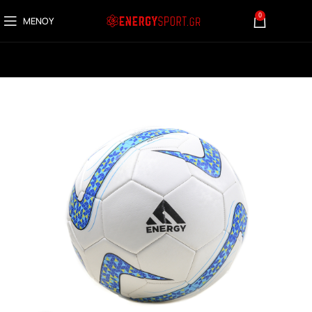
0
ΜΕΝΟΎ
0,00
€