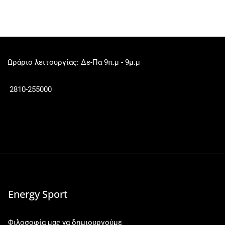
Ωράριο λειτουργίας: Δε-Πα 9π.μ - 9μ.μ
2810-255000
Energy Sport
Φιλοσοφία μας να δημιουργούμε