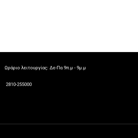
Ωράριο λειτουργίας: Δε-Πα 9π.μ - 9μ.μ
2810-255000