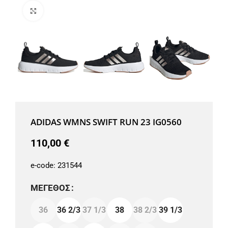
Μεγέθυνση
ADIDAS WMNS SWIFT RUN 23 IG0560
110,00
€
e-code:
231544
ΜΈΓΕΘΟΣ
36
36 2/3
37 1/3
38
38 2/3
39 1/3