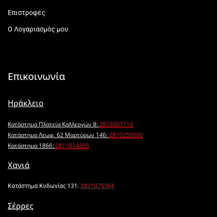
Επιστροφές
Ο Λογαριασμός μου
Επικοινωνία
Ηράκλειο
Κατάστημα Πλατεία Καλλεργών 8:
2816007116
Κατάστημα Λεωφ. 62 Μαρτύρων 146:
2810255000
Κατάστημα 1866:
2811814395
Χανιά
Κατάστημα Κυδωνίας 131:
2821075364
Σέρρες