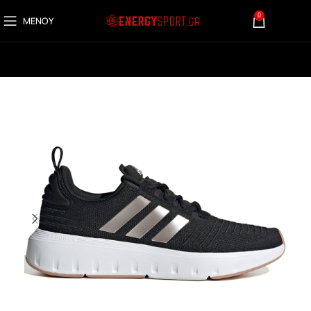
0
ΜΕΝΟΎ
0,00
€