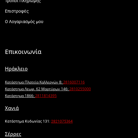
Τρόποι Πληρωμής
Επιστροφές
Ο Λογαριασμός μου
Επικοινωνία
Ηράκλειο
Κατάστημα Πλατεία Καλλεργών 8:
2816007116
Κατάστημα Λεωφ. 62 Μαρτύρων 146:
2810255000
Κατάστημα 1866:
2811814395
Χανιά
Κατάστημα Κυδωνίας 131:
2821075364
Σέρρες