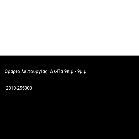
Ωράριο λειτουργίας: Δε-Πα 9π.μ - 9μ.μ
2810-255000