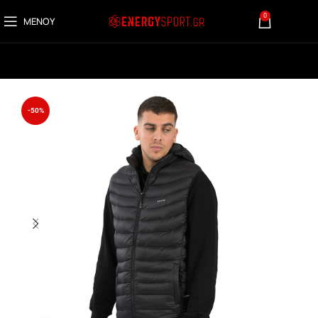
0
ΜΕΝΟΎ
0,00
€
-50%