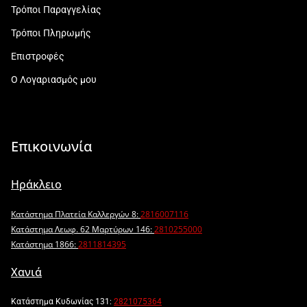
Τρόποι Παραγγελίας
Τρόποι Πληρωμής
Επιστροφές
Ο Λογαριασμός μου
Επικοινωνία
Ηράκλειο
Κατάστημα Πλατεία Καλλεργών 8:
2816007116
Κατάστημα Λεωφ. 62 Μαρτύρων 146:
2810255000
Κατάστημα 1866:
2811814395
Χανιά
Κατάστημα Κυδωνίας 131:
2821075364