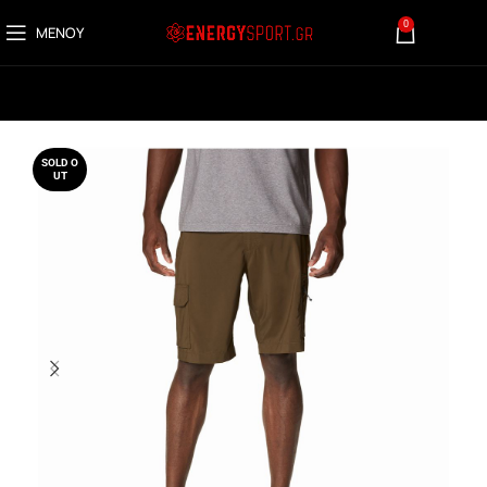
0
ΜΕΝΟΎ
0,00
€
SOLD O
UT