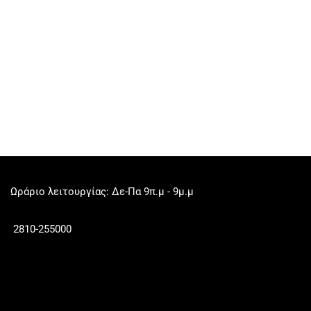
Ωράριο λειτουργίας: Δε-Πα 9π.μ - 9μ.μ
2810-255000