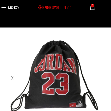
0
ΜΕΝΟΎ
0,00
€