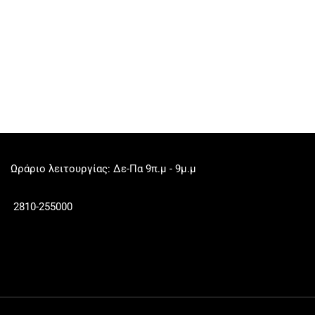
Ωράριο λειτουργίας: Δε-Πα 9π.μ - 9μ.μ
2810-255000