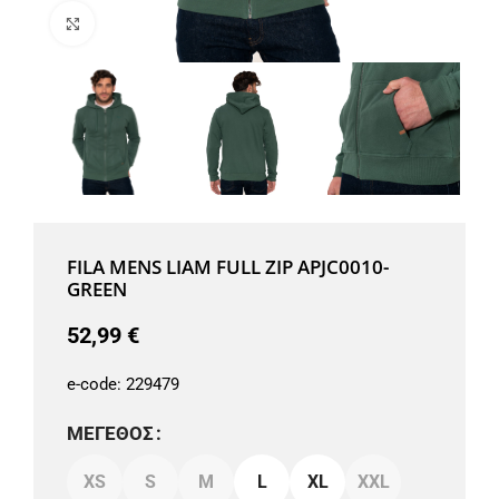
Μεγέθυνση
FILA MENS LIAM FULL ZIP APJC0010-
GREEN
52,99
€
e-code:
229479
ΜΈΓΕΘΟΣ
XS
S
M
L
XL
XXL