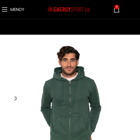
0
ΜΕΝΟΎ
0,00
€