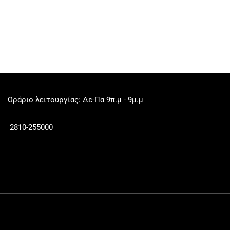
Ωράριο λειτουργίας: Δε-Πα 9π.μ - 9μ.μ
2810-255000