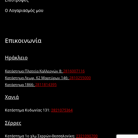
Ο Λογαριασμός μου
Επικοινωνία
Ηράκλειο
Κατάστημα Πλατεία Καλλεργών 8:
2816007116
Κατάστημα Λεωφ. 62 Μαρτύρων 146:
2810255000
Κατάστημα 1866:
2811814395
Χανιά
Κατάστημα Κυδωνίας 131:
2821075364
Σέρρες
Κατάστημα 1ο χλμ Σερρών-Θεσσαλονίκη:
2321090700