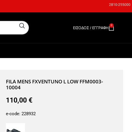
2810-255000
0
ΕΊΣΟΔΟΣ / ΕΓΓΡΑΦΉ
0,00
€
FILA MENS FXVENTUNO L LOW FFM0003-
10004
110,00
€
e-code:
228932