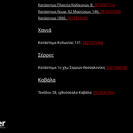
Κατάστημα Πλατεία Καλλεργών 8:
2816007116
Κατάστημα Λεωφ. 62 Μαρτύρων 146:
2810255000
Κατάστημα 1866:
2811814395
Χανιά
Κατάστημα Κυδωνίας 131:
2821075364
Σέρρες
Κατάστημα 1ο χλμ Σερρών-Θεσσαλονίκη:
2321090700
Καβάλα
Τενέδου 28, ιχθυόσκαλα Καβάλα:
2510247353