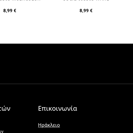
8,99
€
8,99
€
τών
Επικοινωνία
Ηράκλειο
ων