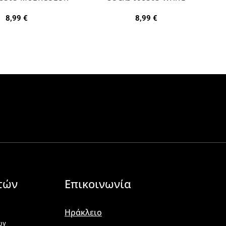
8,99
€
8,99
€
τών
Επικοινωνία
Ηράκλειο
ων