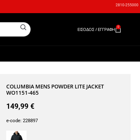
2810-255000
0
ΕΊΣΟΔΟΣ / ΕΓΓΡΑΦΉ
0,00
€
COLUMBIA MENS POWDER LITE JACKET
WO1151-465
149,99
€
e-code:
228897