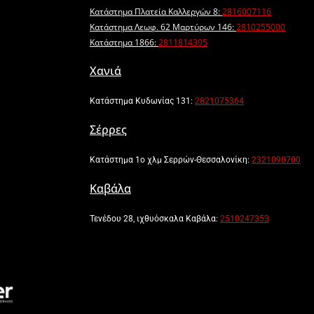
Κατάστημα Πλατεία Καλλεργών 8:
2816007116
Κατάστημα Λεωφ. 62 Μαρτύρων 146:
2810255000
Κατάστημα 1866:
2811814395
Χανιά
Κατάστημα Κυδωνίας 131:
2821075364
Σέρρες
Κατάστημα 1ο χλμ Σερρών-Θεσσαλονίκη:
2321090700
Καβάλα
Τενέδου 28, ιχθυόσκαλα Καβάλα:
2510247353