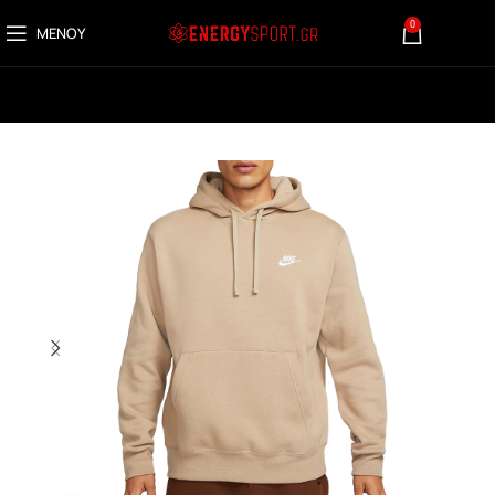
0
ΜΕΝΟΎ
0,00
€