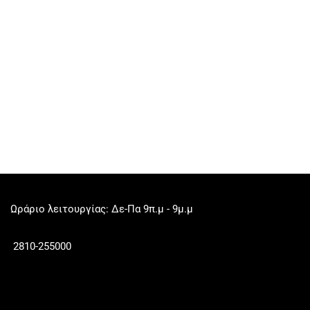
Ωράριο λειτουργίας: Δε-Πα 9π.μ - 9μ.μ
2810-255000