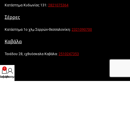
Κατάστημα Κυδωνίας 131:
2821075364
Σέρρες
Κατάστημα 1ο χλμ Σερρών-Θεσσαλονίκη:
2321090700
Καβάλα
Τενέδου 28, ιχθυόσκαλα Καβάλα:
2510247353
0
λογαριασμός μου
Καλάθι
Powered by:
Created by: