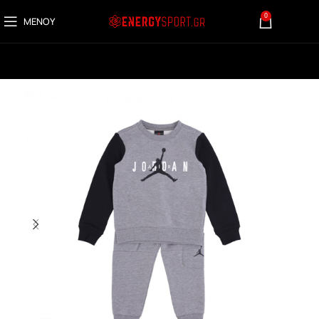
0
ΜΕΝΟΎ
0,00
€