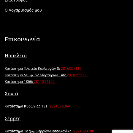
Ο Λογαριασμός μου
Επικοινωνία
Ηράκλειο
Κατάστημα Πλατεία Καλλεργών 8:
2816007116
Κατάστημα Λεωφ. 62 Μαρτύρων 146:
2810255000
Κατάστημα 1866:
2811814395
Χανιά
Κατάστημα Κυδωνίας 131:
2821075364
Σέρρες
Κατάστημα 1ο χλμ Σερρών-Θεσσαλονίκη:
2321090700