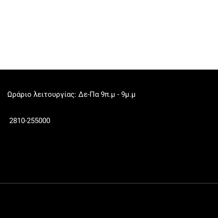
Ωράριο λειτουργίας: Δε-Πα 9π.μ - 9μ.μ
2810-255000