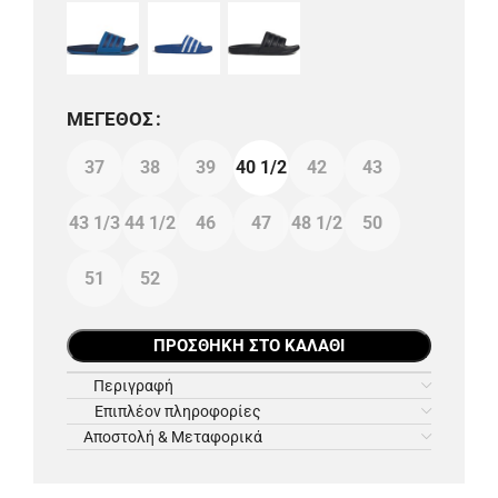
ΜΈΓΕΘΟΣ
37
38
39
40 1/2
42
43
43 1/3
44 1/2
46
47
48 1/2
50
51
52
ΠΡΟΣΘΉΚΗ ΣΤΟ ΚΑΛΆΘΙ
Περιγραφή
Επιπλέον πληροφορίες
Αποστολή & Μεταφορικά