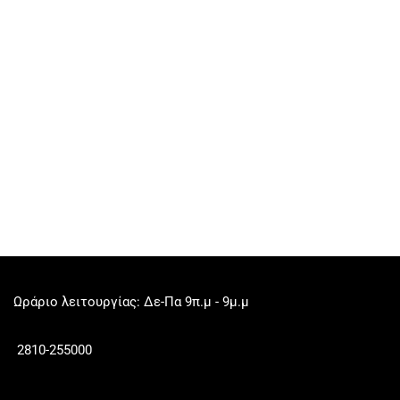
Ωράριο λειτουργίας: Δε-Πα 9π.μ - 9μ.μ
2810-255000