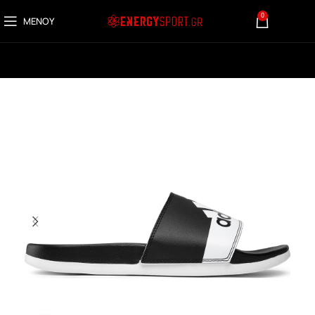
0
ΜΕΝΟΎ
0,00
€