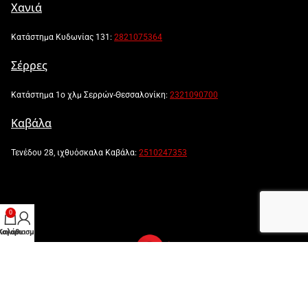
Χανιά
Κατάστημα Κυδωνίας 131:
2821075364
Σέρρες
Κατάστημα 1ο χλμ Σερρών-Θεσσαλονίκη:
2321090700
Καβάλα
Τενέδου 28, ιχθυόσκαλα Καβάλα:
2510247353
0
λογαριασμός μου
Καλάθι
Powered by:
Created by: