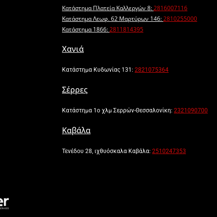
Κατάστημα Πλατεία Καλλεργών 8:
2816007116
Κατάστημα Λεωφ. 62 Μαρτύρων 146:
2810255000
Κατάστημα 1866:
2811814395
Χανιά
Κατάστημα Κυδωνίας 131:
2821075364
Σέρρες
Κατάστημα 1ο χλμ Σερρών-Θεσσαλονίκη:
2321090700
Καβάλα
Τενέδου 28, ιχθυόσκαλα Καβάλα:
2510247353