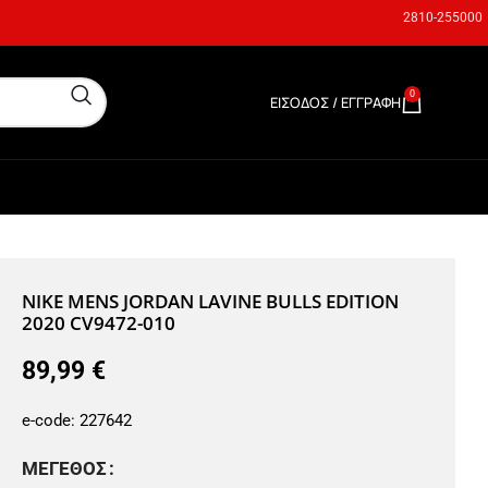
2810-255000
0
ΕΊΣΟΔΟΣ / ΕΓΓΡΑΦΉ
0,00
€
NIKE MENS JORDAN LAVINE BULLS EDITION
2020 CV9472-010
89,99
€
e-code:
227642
ΜΈΓΕΘΟΣ