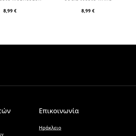
8,99
€
8,99
€
τών
Επικοινωνία
Ηράκλειο
ων